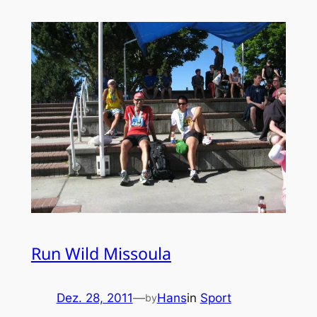
Run Wild Missoula
Dez. 28, 2011
—
Hans
in
Sport
by