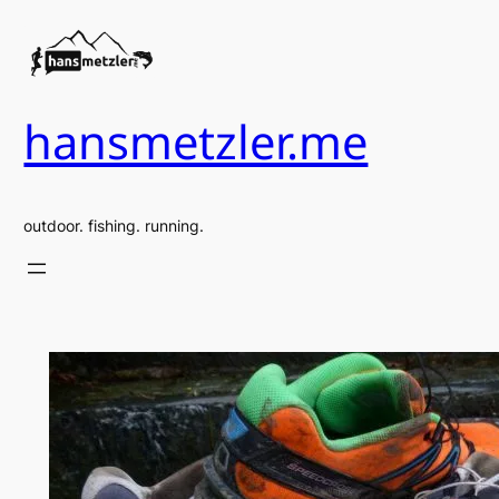
Zum
Inhalt
springen
hansmetzler.me
outdoor. fishing. running.